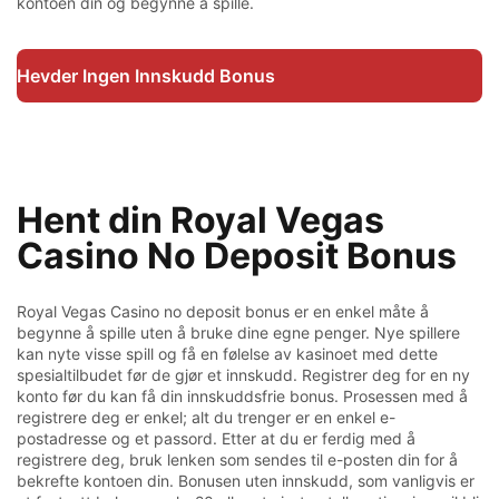
kontoen din og begynne å spille.
Hevder Ingen Innskudd Bonus
Hent din Royal Vegas
Casino No Deposit Bonus
Royal Vegas Casino no deposit bonus er en enkel måte å
begynne å spille uten å bruke dine egne penger. Nye spillere
kan nyte visse spill og få en følelse av kasinoet med dette
spesialtilbudet før de gjør et innskudd. Registrer deg for en ny
konto før du kan få din innskuddsfrie bonus. Prosessen med å
registrere deg er enkel; alt du trenger er en enkel e-
postadresse og et passord. Etter at du er ferdig med å
registrere deg, bruk lenken som sendes til e-posten din for å
bekrefte kontoen din. Bonusen uten innskudd, som vanligvis er