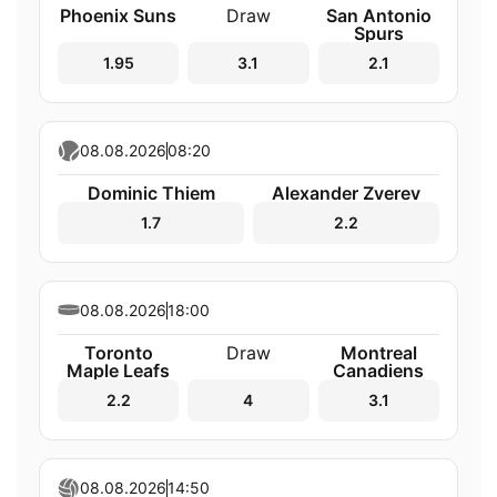
Phoenix Suns
Draw
San Antonio
Spurs
1.95
3.1
2.1
08.08.2026
08:20
Dominic Thiem
Alexander Zverev
1.7
2.2
08.08.2026
18:00
Toronto
Draw
Montreal
Maple Leafs
Canadiens
2.2
4
3.1
08.08.2026
14:50