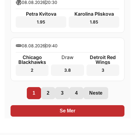
08.08.2026
20:30
Petra Kvitova
Karolina Pliskova
1.95
1.85
08.08.2026
09:40
Chicago
Draw
Detroit Red
Blackhawks
Wings
2
3.8
3
1
2
3
4
Neste
Se Mer