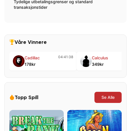
Tydelige utbetalingsgrenser og standard
transaksjonstider
Spesielle tilbud og lojalitetsbelønninger
Bonuskode For Royal Vegas Casino Ingen
innskuddsbonus
Hovedtrekkene i bonus uten innskudd
Våre Vinnere
Priser
04:41:38
04
Cadillac
Calculus
178kr
349kr
Topp Spill
Se Alle