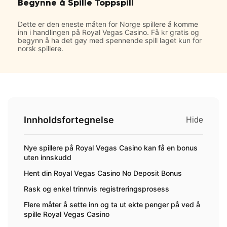
Begynne å Spille Toppspill
Dette er den eneste måten for Norge spillere å komme
inn i handlingen på Royal Vegas Casino. Få kr gratis og
begynn å ha det gøy med spennende spill laget kun for
norsk spillere.
Innholdsfortegnelse
Hide
Nye spillere på Royal Vegas Casino kan få en bonus
uten innskudd
Hent din Royal Vegas Casino No Deposit Bonus
Rask og enkel trinnvis registreringsprosess
Flere måter å sette inn og ta ut ekte penger på ved å
spille Royal Vegas Casino