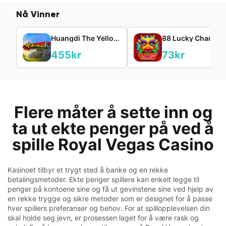
Nå Vinner
Huangdi The Yellow Emperor
88 Lucky Charms
455kr
73kr
Flere måter å sette inn og
ta ut ekte penger på ved å
spille Royal Vegas Casino
Kasinoet tilbyr et trygt sted å banke og en rekke
betalingsmetoder. Ekte penger spillere kan enkelt legge til
penger på kontoene sine og få ut gevinstene sine ved hjelp av
en rekke trygge og sikre metoder som er designet for å passe
hver spillers preferanser og behov. For at spillopplevelsen din
skal holde seg jevn, er prosessen laget for å være rask og