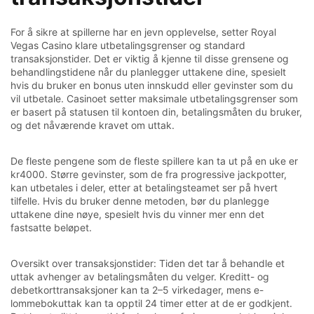
For å sikre at spillerne har en jevn opplevelse, setter Royal
Vegas Casino klare utbetalingsgrenser og standard
transaksjonstider. Det er viktig å kjenne til disse grensene og
behandlingstidene når du planlegger uttakene dine, spesielt
hvis du bruker en bonus uten innskudd eller gevinster som du
vil utbetale. Casinoet setter maksimale utbetalingsgrenser som
er basert på statusen til kontoen din, betalingsmåten du bruker,
og det nåværende kravet om uttak.
De fleste pengene som de fleste spillere kan ta ut på en uke er
kr4000. Større gevinster, som de fra progressive jackpotter,
kan utbetales i deler, etter at betalingsteamet ser på hvert
tilfelle. Hvis du bruker denne metoden, bør du planlegge
uttakene dine nøye, spesielt hvis du vinner mer enn det
fastsatte beløpet.
Oversikt over transaksjonstider: Tiden det tar å behandle et
uttak avhenger av betalingsmåten du velger. Kreditt- og
debetkorttransaksjoner kan ta 2–5 virkedager, mens e-
lommebokuttak kan ta opptil 24 timer etter at de er godkjent.