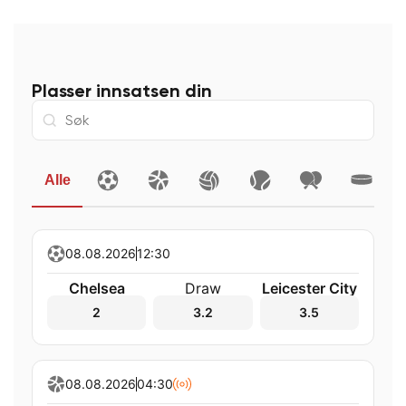
Plasser innsatsen din
Alle
08.08.2026
12:30
Chelsea
Draw
Leicester City
2
3.2
3.5
08.08.2026
04:30