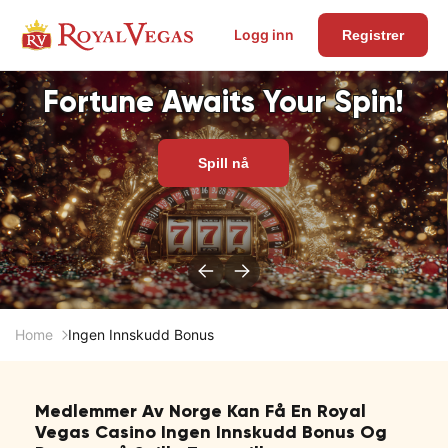
Logg inn
Registrer
Fortune Awaits Your Spin!
Spill nå
Home
Ingen Innskudd Bonus
Medlemmer Av Norge Kan Få En Royal
Vegas Casino Ingen Innskudd Bonus Og