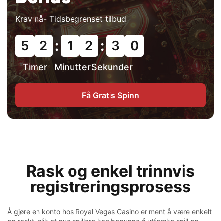
Krav nå- Tidsbegrenset tilbud
:
:
5
2
1
2
2
9
Timer
Minutter
Sekunder
Få Gratis Spinn
Rask og enkel trinnvis
registreringsprosess
Å gjøre en konto hos Royal Vegas Casino er ment å være enkelt
og raskt, slik at nye spillere kan begynne å utforske spill og