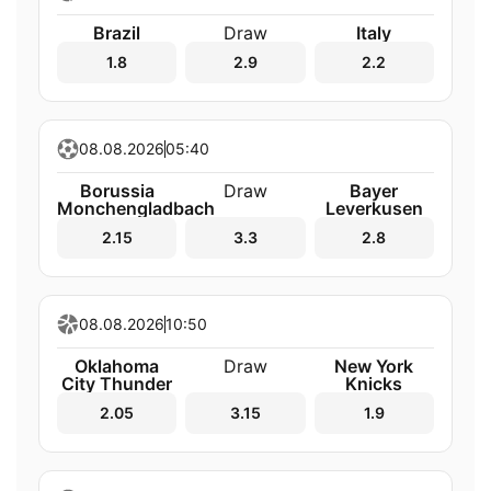
Brazil
Draw
Italy
1.8
2.9
2.2
08.08.2026
05:40
Borussia
Draw
Bayer
Monchengladbach
Leverkusen
2.15
3.3
2.8
08.08.2026
10:50
Oklahoma
Draw
New York
City Thunder
Knicks
2.05
3.15
1.9