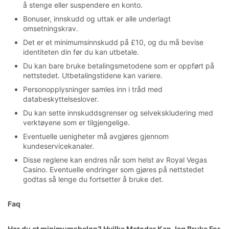
å stenge eller suspendere en konto.
Bonuser, innskudd og uttak er alle underlagt
omsetningskrav.
Det er et minimumsinnskudd på £10, og du må bevise
identiteten din før du kan utbetale.
Du kan bare bruke betalingsmetodene som er oppført på
nettstedet. Utbetalingstidene kan variere.
Personopplysninger samles inn i tråd med
databeskyttelseslover.
Du kan sette innskuddsgrenser og selvekskludering med
verktøyene som er tilgjengelige.
Eventuelle uenigheter må avgjøres gjennom
kundeservicekanaler.
Disse reglene kan endres når som helst av Royal Vegas
Casino. Eventuelle endringer som gjøres på nettstedet
godtas så lenge du fortsetter å bruke det.
Faq
Har du et minimumsbeløp? Hvilke Metoder Kan Jeg Bruke For