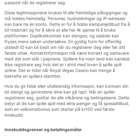
passord når de registrerer seg.
Disse legitimasjonene brukes til alle fremtidige pålogginger og
må holdes hemmelig. Personer, husholdninger og IP-adresser
kan bare ha én konto. Dette er for å holde kampanjetilbud fra å
bli misbrukt og for å sikre at alle har lik sjanse til å bruke
plattformen. Duplikatkontoer kan stenges, og saldoer kan
fryses mens saken undersøkes. En gyldig form for offentlig
utstedt ID kan bli bedt om når du registrerer deg eller før ditt
første uttak. Kontaktinformasjon må være korrekt og samsvare
med det som står i papirene. Spillere fra noen land kan kanskje
ikke registrere seg hvis det er i strid med loven å spille spill
online. Det er tider når Royal Vegas Casino kan trenge å
bekrefte en spillers identitet.
Hvis du gir falsk eller ufullstendig informasjon, kan kontoen din
bli stengt og gevinstene dine kan gå tapt. Når en spiller
registrerer seg, godtar de alle vilkårene og betingelsene. Dette
betyr at de kan spille spill med ekte penger og få spesialtilbud,
som en velkomstbonus som starter på kr100 ved første
innskudd.
Innskuddsgrenser og betalingsmåter