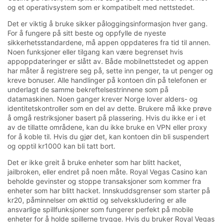
og et operativsystem som er kompatibelt med nettstedet.
Det er viktig å bruke sikker påloggingsinformasjon hver gang.
For å fungere på sitt beste og oppfylle de nyeste
sikkerhetsstandardene, må appen oppdateres fra tid til annen.
Noen funksjoner eller tilgang kan være begrenset hvis
appoppdateringer er slått av. Både mobilnettstedet og appen
har måter å registrere seg på, sette inn penger, ta ut penger og
kreve bonuser. Alle handlinger på kontoen din på telefonen er
underlagt de samme bekreftelsestrinnene som på
datamaskinen. Noen ganger krever Norge lover alders- og
identitetskontroller som en del av dette. Brukere må ikke prøve
å omgå restriksjoner basert på plassering. Hvis du ikke er i et
av de tillatte områdene, kan du ikke bruke en VPN eller proxy
for å koble til. Hvis du gjør det, kan kontoen din bli suspendert
og opptil kr1000 kan bli tatt bort.
Det er ikke greit å bruke enheter som har blitt hacket,
jailbroken, eller endret på noen måte. Royal Vegas Casino kan
beholde gevinster og stoppe transaksjoner som kommer fra
enheter som har blitt hacket. Innskuddsgrenser som starter på
kr20, påminnelser om økttid og selvekskludering er alle
ansvarlige spillfunksjoner som fungerer perfekt på mobile
enheter for å holde spillerne trygge. Hvis du bruker Royal Vegas