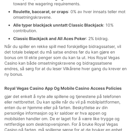
toward the wagering requirements.
Roulette, baccarat, or craps
: 0% av hver innsats teller mot
omsetningskravene.
Alle typer blackjack unntatt Classic Blackjack
: 10%
contribution.
Classic Blackjack and All Aces Poker
: 2% bidrag.
Når du spiller en rekke spill med forskjellige bidragssatser, vil
det totale beløpet du må satse endres før du kan gjøre en
bonus om til ekte penger som du kan ta ut. Hos Royal Vegas
Casino kan både omsetningskravene og bidragssatsene
endres, så sørg for at du leser Vilkårene hver gang du krever en
ny bonus.
Royal Vegas Casino App Og Mobile Casino Access Policies
gjør det enkelt å nyte alle spillene og tjenestene på telefonen
eller nettbrettet. Du kan spille når du vil på mobilplattformen,
enten du er hjemme eller på farten. Beskyttelse av din
personlige informasjon og kr saldoer er hva appen og
mobilsiden handler om. De er laget for å være like trygge og
rettferdige som desktopversjonen. For å bruke Royal Vegas
Casino på farten, må spillerne sørge for at de bruker en enhet