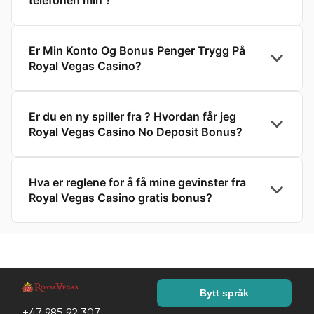
telefonen min ?
Er Min Konto Og Bonus Penger Trygg På
Royal Vegas Casino?
Er du en ny spiller fra ? Hvordan får jeg
Royal Vegas Casino No Deposit Bonus?
Hva er reglene for å få mine gevinster fra
Royal Vegas Casino gratis bonus?
Bytt språk
+47 985 92 307