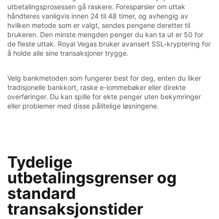
utbetalingsprosessen gå raskere. Forespørsler om uttak
håndteres vanligvis innen 24 til 48 timer, og avhengig av
hvilken metode som er valgt, sendes pengene deretter til
brukeren. Den minste mengden penger du kan ta ut er 50 for
de fleste uttak. Royal Vegas bruker avansert SSL-kryptering for
å holde alle sine transaksjoner trygge.
Velg bankmetoden som fungerer best for deg, enten du liker
tradisjonelle bankkort, raske e-lommebøker eller direkte
overføringer. Du kan spille for ekte penger uten bekymringer
eller problemer med disse pålitelige løsningene.
Tydelige
utbetalingsgrenser og
standard
transaksjonstider