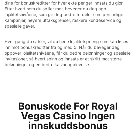
dine for bonuskreditter for hver ekte penger innsats du gjør.
Etter hvert som du spiller mer, beveger du deg opp i
lojalitetsnivåene, som gir deg bedre fordeler som personlige
kampanjer, høyere uttaksgrenser, raskere kundeservice og
spesielle gaver.
Hver gang du satser, vil du tjene lojalitetspoeng som kan løses
inn mot bonuskreditter fra og med 5. Når du beveger deg
oppover lojalitetsnivåene, får du bedre belønninger og spesielle
invitasjoner, så hvert spinn og innsats er et skritt mot større
belønninger og en bedre kasinoopplevelse.
Bonuskode For Royal
Vegas Casino Ingen
innskuddsbonus