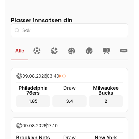
Plasser innsatsen din
Alle
09.08.2026
03:40
Philadelphia
Draw
Milwaukee
76ers
Bucks
1.85
3.4
2
09.08.2026
17:10
Brooklyn Nets
Draw
New York