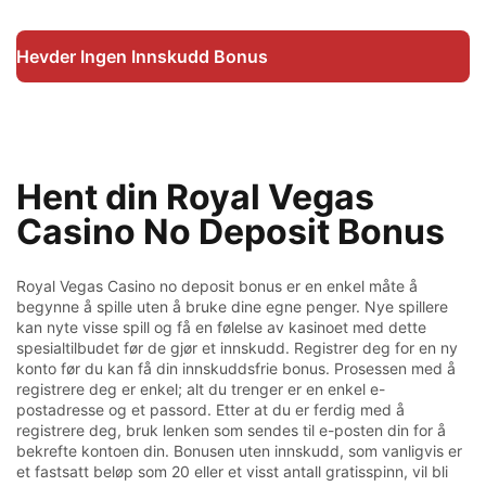
Hevder Ingen Innskudd Bonus
Hent din Royal Vegas
Casino No Deposit Bonus
Royal Vegas Casino no deposit bonus er en enkel måte å
begynne å spille uten å bruke dine egne penger. Nye spillere
kan nyte visse spill og få en følelse av kasinoet med dette
spesialtilbudet før de gjør et innskudd. Registrer deg for en ny
konto før du kan få din innskuddsfrie bonus. Prosessen med å
registrere deg er enkel; alt du trenger er en enkel e-
postadresse og et passord. Etter at du er ferdig med å
registrere deg, bruk lenken som sendes til e-posten din for å
bekrefte kontoen din. Bonusen uten innskudd, som vanligvis er
et fastsatt beløp som 20 eller et visst antall gratisspinn, vil bli