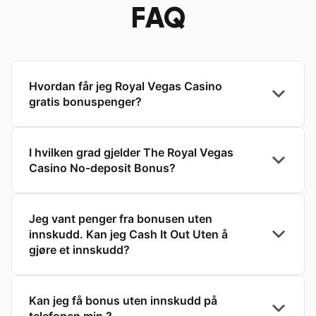
FAQ
Hvordan får jeg Royal Vegas Casino
gratis bonuspenger?
I hvilken grad gjelder The Royal Vegas
Casino No-deposit Bonus?
Jeg vant penger fra bonusen uten
innskudd. Kan jeg Cash It Out Uten å
gjøre et innskudd?
Kan jeg få bonus uten innskudd på