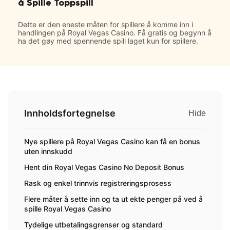
å Spille Toppspill
Dette er den eneste måten for spillere å komme inn i
handlingen på Royal Vegas Casino. Få gratis og begynn å
ha det gøy med spennende spill laget kun for spillere.
Innholdsfortegnelse
Hide
Nye spillere på Royal Vegas Casino kan få en bonus
uten innskudd
Hent din Royal Vegas Casino No Deposit Bonus
Rask og enkel trinnvis registreringsprosess
Flere måter å sette inn og ta ut ekte penger på ved å
spille Royal Vegas Casino
Tydelige utbetalingsgrenser og standard